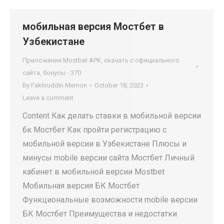
мобильная версия Мостбет в
Узбекистане
Приложение Mostbet APK, скачать с официального
сайта, бонусы - 370
By
Fakhruddin Memon
October 18, 2023
Leave a comment
Content Как делать ставки в мобильной версии
бк Мостбет Как пройти регистрацию с
мобильной версии в Узбекистане Плюсы и
минусы mobile версии сайта Мостбет Личный
кабинет в мобильной версии Mostbet
Мобильная версия БК Мостбет
Функциональные возможности mobile версии
БК Мостбет Преимущества и недостатки