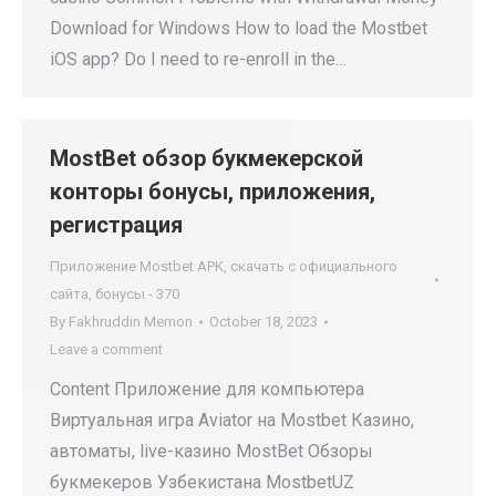
Download for Windows How to load the Mostbet
iOS app? Do I need to re-enroll in the…
MostBet обзор букмекерской
конторы бонусы, приложения,
регистрация
Приложение Mostbet APK, скачать с официального
сайта, бонусы - 370
By
Fakhruddin Memon
October 18, 2023
Leave a comment
Content Приложение для компьютера
Виртуальная игра Aviator на Mostbet Казино,
автоматы, live-казино MostBet Обзоры
букмекеров Узбекистана MostbetUZ