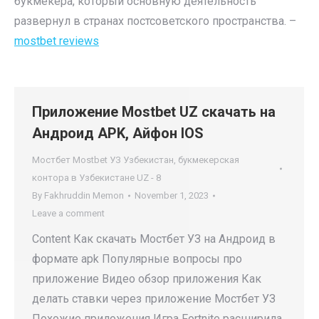
букмекера, который основную деятельность
развернул в странах постсоветского пространства. –
mostbet reviews
Приложение Mostbet UZ скачать на
Андроид APK, Айфон IOS
Мостбет Mostbet УЗ Узбекистан, букмекерская
контора в Узбекистане UZ - 8
By
Fakhruddin Memon
November 1, 2023
Leave a comment
Content Как скачать Мостбет УЗ на Андроид в
формате apk Популярные вопросы про
приложение Видео обзор приложения Как
делать ставки через приложение Мостбет УЗ
Похожие приложения Игра Fortnite расширила