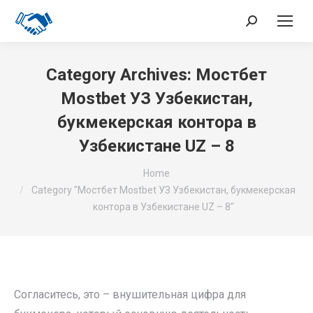
Search:
Category Archives:
Мостбет
Mostbet УЗ Узбекистан,
букмекерская контора в
Узбекистане UZ – 8
You are here:
Home
Category "Мостбет Mostbet УЗ Узбекистан, букмекерская
контора в Узбекистане UZ – 8"
Согласитесь, это – внушительная цифра для