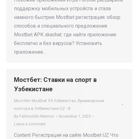
поддержку мобильных устройств и стала
намного быстрее Mostbet регистрация: обзор
способов и специального предложения
Mostbet APK skachat: где найти приложение
бесплатно и без вирусов? Установить
приложение…
Мостбет: Ставки на спорт в
Узбекистане
Мостбет Mostbet УЗ Узбекистан, букмекерская
контора в Узбекистане UZ - 8
By
Fakhruddin Memon
November 1, 2023
Leave a comment
Content Регистрация на сайте Mostbet UZ Что