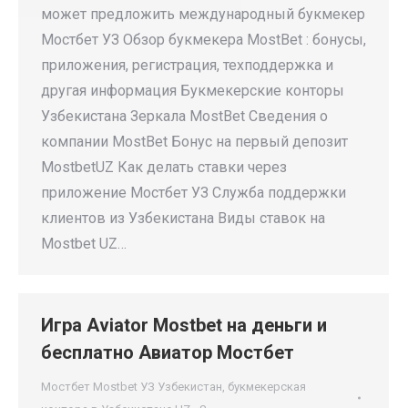
может предложить международный букмекер
Мостбет УЗ Обзор букмекера MostBet : бонусы,
приложения, регистрация, техподдержка и
другая информация Букмекерские конторы
Узбекистана Зеркала MostBet Сведения о
компании MostBet Бонус на первый депозит
MostbetUZ Как делать ставки через
приложение Мостбет УЗ Служба поддержки
клиентов из Узбекистана Виды ставок на
Mostbet UZ…
Игра Aviator Mostbet на деньги и
бесплатно Авиатор Мостбет
Мостбет Mostbet УЗ Узбекистан, букмекерская